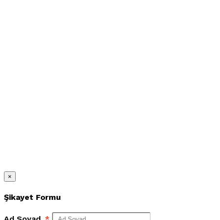
×
Şikayet Formu
Ad Soyad
*