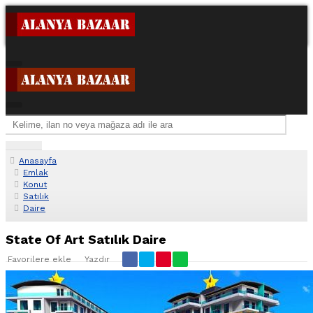
Anasayfa
Emlak
Konut
Satılık
Daire
State Of Art Satılık Daire
Favorilere ekle
Yazdır