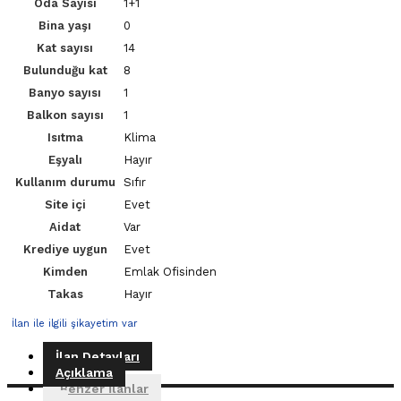
Oda Sayısı
1+1
Bina yaşı
0
Kat sayısı
14
Bulunduğu kat
8
Banyo sayısı
1
Balkon sayısı
1
Isıtma
Klima
Eşyalı
Hayır
Kullanım durumu
Sıfır
Site içi
Evet
Aidat
Var
Krediye uygun
Evet
Kimden
Emlak Ofisinden
Takas
Hayır
İlan ile ilgili şikayetim var
İlan Detayları
Açıklama
Benzer İlanlar