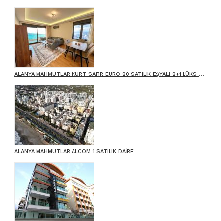
ALANYA MAHMUTLAR KURT SAFIR EURO 20 SATILIK EŞYALI 2+1 LÜKS DENİZE SIFIR DAİRE (8. KAT)
ALANYA MAHMUTLAR ALCOM 1 SATILIK DAİRE