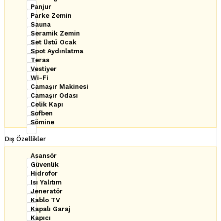
Panjur
Parke Zemin
Sauna
Seramik Zemin
Set Üstü Ocak
Spot Aydınlatma
Teras
Vestiyer
Wi-Fi
Çamaşır Makinesi
Çamaşır Odası
Çelik Kapı
Şofben
Şömine
Dış Özellikler
Asansör
Güvenlik
Hidrofor
Isı Yalıtım
Jeneratör
Kablo TV
Kapalı Garaj
Kapıcı