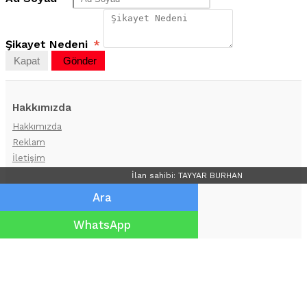
Şikayet Nedeni
*
Kapat
Gönder
Hakkımızda
Hakkımızda
Reklam
İletişim
İlan sahibi: TAYYAR BURHAN
Bireysel Üyelik
Ara
Bireysel Üyelik Paketleri
WhatsApp
İlan Verme Kuralları
Kullanım Koşulları
Kurumsal Üyelik
Kurumsal Mağaza Paketleri