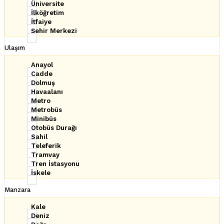
Üniversite
İlköğretim
İtfaiye
Şehir Merkezi
Ulaşım
Anayol
Cadde
Dolmuş
Havaalanı
Metro
Metrobüs
Minibüs
Otobüs Durağı
Sahil
Teleferik
Tramvay
Tren İstasyonu
İskele
Manzara
Kale
Deniz