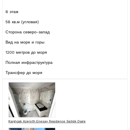
8 этаж
58 кв.м (угловая)
Сторона северо-запад
Вид на море и горы
1200 метров до моря
Полная инфраструктура
Трансфер до моря
Kargıcak Azeroth Enesay Residence Satılık Daire