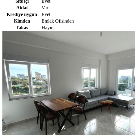
Site içi
Evet
Aidat
Var
Krediye uygun
Evet
Kimden
Emlak Ofisinden
Takas
Hayır