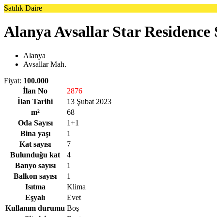
Satılık Daire
Alanya Avsallar Star Residence 
Alanya
Avsallar Mah.
Fiyat:
100.000
İlan No
2876
İlan Tarihi
13 Şubat 2023
m²
68
Oda Sayısı
1+1
Bina yaşı
1
Kat sayısı
7
Bulunduğu kat
4
Banyo sayısı
1
Balkon sayısı
1
Isıtma
Klima
Eşyalı
Evet
Kullanım durumu
Boş