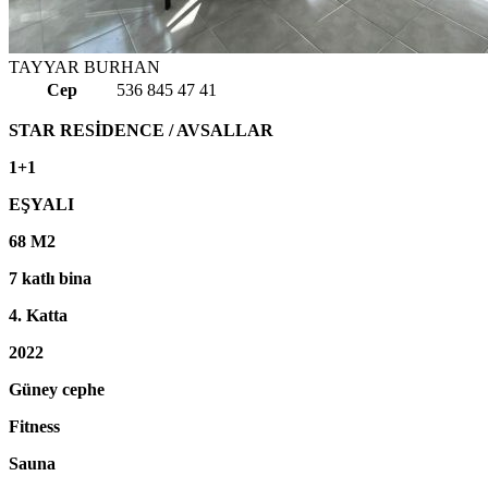
TAYYAR BURHAN
Cep
536 845 47 41
STAR RESİDENCE / AVSALLAR
1+1
EŞYALI
68 M2
7 katlı bina
4. Katta
2022
Güney cephe
Fitness
Sauna