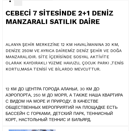
CEBECİ 7 SİTESİNDE 2+1 DENİZ
MANZARALI SATILIK DAİRE
ALANYA ŞEHİR MERKEZİNE 12 KM HAVALİMANINA 30 KM,
DENİZE 250M VE AYRICA DAİREMİZ DENİZ ŞEHİR VE DOĞA
MANZARALIDIR. SİTE İÇERİSİNDE SOSYAL AKTİVİTE
OLARAK KAYDIRAKLI YÜZME HAVUZU, ÇOCUK PARKI ,TENİS
KORTU,MASA TENİSİ VE BİLARDO MEVCUTTUR.
12 КМ ДО ЦЕНТРА ГОРОДА АЛАНЬИ, 30 КМ ДО
АЭРОПОРТА, 250 М ДО МОРЯ, А ТАКЖЕ НАША КВАРТИРА
С ВИДОМ НА МОРЕ И ПРИРОДУ. В КАЧЕСТВЕ
ОБЩЕСТВЕННЫХ МЕРОПРИЯТИЙ НА ПЛОЩАДКЕ ЕСТЬ
БАССЕЙН С ГОРКАМИ, ДЕТСКИЙ ПАРК, ТЕННИСНЫЙ
КОРТ, НАСТОЛЬНЫЙ ТЕННИС И БИЛЬЯРД.