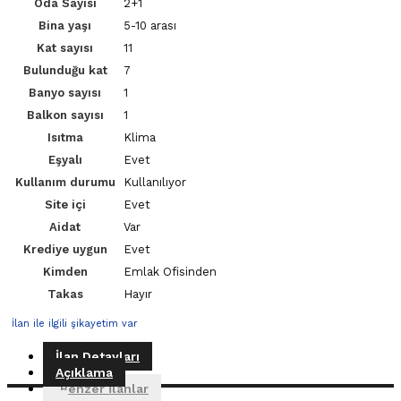
Oda Sayısı
2+1
Bina yaşı
5-10 arası
Kat sayısı
11
Bulunduğu kat
7
Banyo sayısı
1
Balkon sayısı
1
Isıtma
Klima
Eşyalı
Evet
Kullanım durumu
Kullanılıyor
Site içi
Evet
Aidat
Var
Krediye uygun
Evet
Kimden
Emlak Ofisinden
Takas
Hayır
İlan ile ilgili şikayetim var
İlan Detayları
Açıklama
Benzer İlanlar