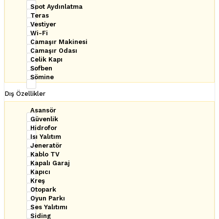
Spot Aydınlatma
Teras
Vestiyer
Wi-Fi
Çamaşır Makinesi
Çamaşır Odası
Çelik Kapı
Şofben
Şömine
Dış Özellikler
Asansör
Güvenlik
Hidrofor
Isı Yalıtım
Jeneratör
Kablo TV
Kapalı Garaj
Kapıcı
Kreş
Otopark
Oyun Parkı
Ses Yalıtımı
Siding