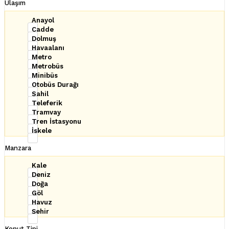
Ulaşım
Anayol
Cadde
Dolmuş
Havaalanı
Metro
Metrobüs
Minibüs
Otobüs Durağı
Sahil
Teleferik
Tramvay
Tren İstasyonu
İskele
Manzara
Kale
Deniz
Doğa
Göl
Havuz
Şehir
Konut Tipi