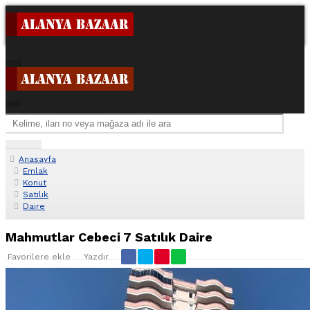
Anasayfa
Emlak
Konut
Satılık
Daire
Mahmutlar Cebeci 7 Satılık Daire
Favorilere ekle
Yazdır