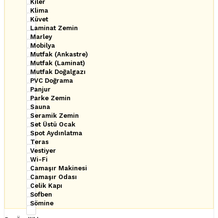
Kiler
Klima
Küvet
Laminat Zemin
Marley
Mobilya
Mutfak (Ankastre)
Mutfak (Laminat)
Mutfak Doğalgazı
PVC Doğrama
Panjur
Parke Zemin
Sauna
Seramik Zemin
Set Üstü Ocak
Spot Aydınlatma
Teras
Vestiyer
Wi-Fi
Çamaşır Makinesi
Çamaşır Odası
Çelik Kapı
Şofben
Şömine