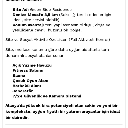
Site Adı
Green Side Residence
Denize Mesafe
3,5 km
(Sakinliği tercih edenler için
ideal, site servisi olabilir)
Konum Avantajı
Yeni yapılaşmanın olduğu, doğa ve
yeşilliklerle çevrili, huzurlu bir bölge.
Site ve Sosyal Aktivite Özellikleri (Full Aktiviteli Konfor)
Site, merkezi konuma göre daha uygun aidatlarla tam
donanımlı sosyal alanlar sunar:
Açık Yüzme Havuzu
Fitness Salonu
Sauna
Çocuk Oyun Alanı
Barbekü Alanı
Jeneratör
7/24 Güvenlik ve Kamera Sistemi
Alanya'da yüksek kira potansiyeli olan sakin ve yeni bir
komplekste, uygun fiyatlı bir yatırım arayanlar için ideal
bir dairedir.