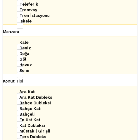
Teleferik
Tramvay
Tren İstasyonu
İskele
Manzara
Kale
Deniz
Doğa
Göl
Havuz
Şehir
Konut Tipi
Ara Kat
Ara Kat Dubleks
Bahçe Dubleksi
Bahçe Katı
Bahçeli
En Üst Kat
Kat Dubleksi
Müstakil Girişli
Ters Dubleks