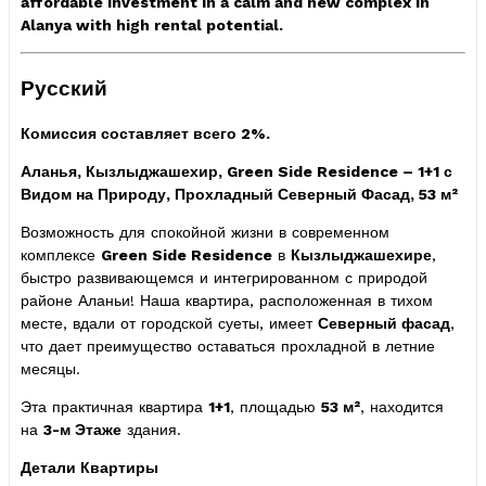
affordable investment in a calm and new complex in
Alanya with high rental potential.
Русский
Комиссия составляет всего 2%.
Аланья, Кызлыджашехир, Green Side Residence – 1+1 с
Видом на Природу, Прохладный Северный Фасад, 53 м²
Возможность для спокойной жизни в современном
комплексе
Green Side Residence
в
Кызлыджашехире
,
быстро развивающемся и интегрированном с природой
районе Аланьи! Наша квартира, расположенная в тихом
месте, вдали от городской суеты, имеет
Северный фасад
,
что дает преимущество оставаться прохладной в летние
месяцы.
Эта практичная квартира
1+1
, площадью
53 м²
, находится
на
3-м Этаже
здания.
Детали Квартиры