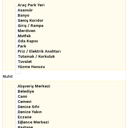
Araç Park Yeri
Asansör
Banyo
Geniş Koridor
Giriş / Rampa
Merdiven
Mutfak
Oda Kapısı
Park
Priz / Elektrik Anahtarı
Tutamak / Korkuluk
Tuvalet
Yüzme Havuzu
Muhit
Alışveriş Merkezi
Belediye
Cami
Cemevi
Denize Sıfır
Denize Yakın
Eczane
Eğlence Merkezi
Hastane