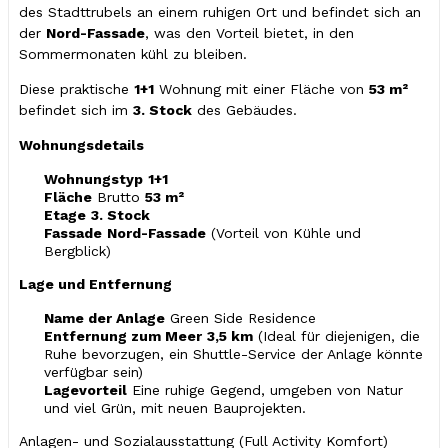
des Stadttrubels an einem ruhigen Ort und befindet sich an
der
Nord-Fassade
, was den Vorteil bietet, in den
Sommermonaten kühl zu bleiben.
Diese praktische
1+1
Wohnung mit einer Fläche von
53 m²
befindet sich im
3. Stock
des Gebäudes.
Wohnungsdetails
Wohnungstyp
1+1
Fläche
Brutto
53 m²
Etage
3. Stock
Fassade
Nord-Fassade
(Vorteil von Kühle und
Bergblick)
Lage und Entfernung
Name der Anlage
Green Side Residence
Entfernung zum Meer
3,5 km
(Ideal für diejenigen, die
Ruhe bevorzugen, ein Shuttle-Service der Anlage könnte
verfügbar sein)
Lagevorteil
Eine ruhige Gegend, umgeben von Natur
und viel Grün, mit neuen Bauprojekten.
Anlagen- und Sozialausstattung (Full Activity Komfort)