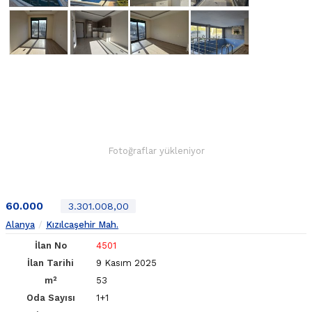
Fotoğraflar yükleniyor
60.000
3.301.008,00
Alanya
Kızılcaşehir Mah.
İlan No
4501
İlan Tarihi
9 Kasım 2025
m²
53
Oda Sayısı
1+1