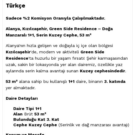
Türkçe
Sadece %2 Komisyon Oranıyla Çalışılmaktadır.
Alanya, Kızılcaşehir, Green Side Residence – Doğa
Manzaralı 1+1, Serin Kuzey Cephe, 53 m²
Alanya'nın hızla gelişen ve doğayla iç içe olan bölgesi
Kızılcaşehir
'de, modern ve aktiviteli
Green Side
Residence
'ta huzurlu bir yaşam fırsatı! Şehir karmaşasından
uzak, sakin bir lokasyonda yer alan dairemiz, özellikle yaz
aylarında serin kalma avantajı sunan
Kuzey cephesindedir
.
53 m²
alana sahip bu kullanışlı
1+1
daire, binanın
3. katında
yer almaktadır.
Daire Detayları
Daire Tipi
1+1
Alan
Brüt
53 m²
Bulunduğu Kat
3. Kat
Cephe
Kuzey Cephe
(Serinlik ve dağ manzarası avantajı)
Konum ve Mesafe