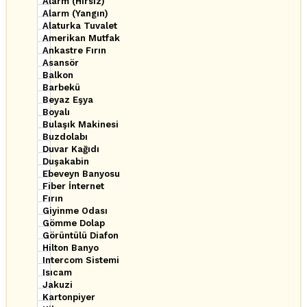
Alarm (Hırsız)
Alarm (Yangın)
Alaturka Tuvalet
Amerikan Mutfak
Ankastre Fırın
Asansör
Balkon
Barbekü
Beyaz Eşya
Boyalı
Bulaşık Makinesi
Buzdolabı
Duvar Kağıdı
Duşakabin
Ebeveyn Banyosu
Fiber İnternet
Fırın
Giyinme Odası
Gömme Dolap
Görüntülü Diafon
Hilton Banyo
Intercom Sistemi
Isıcam
Jakuzi
Kartonpiyer