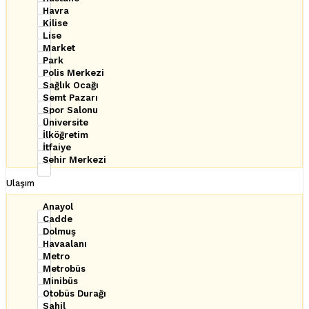
Havra
Kilise
Lise
Market
Park
Polis Merkezi
Sağlık Ocağı
Semt Pazarı
Spor Salonu
Üniversite
İlköğretim
İtfaiye
Şehir Merkezi
Ulaşım
Anayol
Cadde
Dolmuş
Havaalanı
Metro
Metrobüs
Minibüs
Otobüs Durağı
Sahil