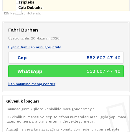
Tripleks
Çatı Dubleksi
125 kez görüntülendi.
Fahri Burhan
Üyelik tarihi: 20 Haziran 2020
Üyenin tüm ilanlarını görüntüle
Cep
552 607 47 40
WhatsApp
552 607 47 40
İlan sahibine mesaj gönder
Güvenlik İpuçları
Tanımadığınız kişilere kesinlikle para göndermeyin.
TC kimlik numarası ve cep telefonu numaraları aracılığıyla yapılması
talep edilen para transferlerini gerçekleştirmeyin.
Alacağınız veya kiralayacağınız konutu görmeden,
hiçbir sebeple