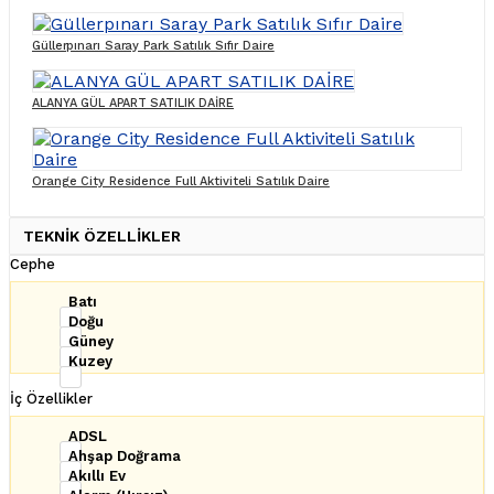
Güllerpınarı Saray Park Satılık Sıfır Daire
ALANYA GÜL APART SATILIK DAİRE
Orange City Residence Full Aktiviteli Satılık Daire
TEKNİK ÖZELLİKLER
Cephe
Batı
Doğu
Güney
Kuzey
İç Özellikler
ADSL
Ahşap Doğrama
Akıllı Ev