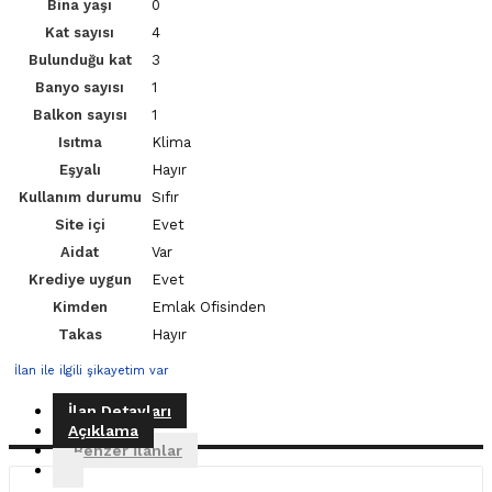
Bina yaşı
0
Kat sayısı
4
Bulunduğu kat
3
Banyo sayısı
1
Balkon sayısı
1
Isıtma
Klima
Eşyalı
Hayır
Kullanım durumu
Sıfır
Site içi
Evet
Aidat
Var
Krediye uygun
Evet
Kimden
Emlak Ofisinden
Takas
Hayır
İlan ile ilgili şikayetim var
İlan Detayları
Açıklama
Benzer İlanlar