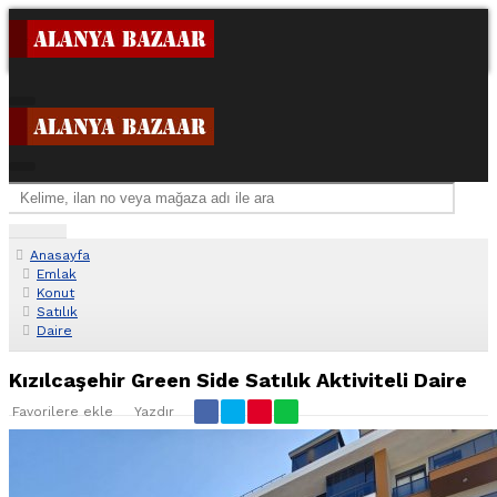
Anasayfa
Emlak
Konut
Satılık
Daire
Kızılcaşehir Green Side Satılık Aktiviteli Daire
Favorilere ekle
Yazdır