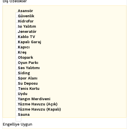
Dış Özellikler
Asansör
Güvenlik
Hidrofor
Isı Yalıtım
Jeneratör
Kablo TV
Kapalı Garaj
Kapıcı
Kreş
Otopark
Oyun Parkı
Ses Yalıtımı
Siding
Spor Alanı
Su Deposu
Tenis Kortu
Uydu
Yangın Merdiveni
Yüzme Havuzu (Açık)
Yüzme Havuzu (Kapalı)
Sauna
Engelliye Uygun