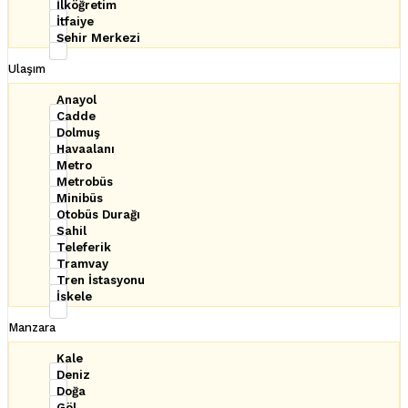
İlköğretim
İtfaiye
Şehir Merkezi
Ulaşım
Anayol
Cadde
Dolmuş
Havaalanı
Metro
Metrobüs
Minibüs
Otobüs Durağı
Sahil
Teleferik
Tramvay
Tren İstasyonu
İskele
Manzara
Kale
Deniz
Doğa
Göl