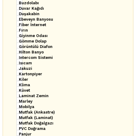
Buzdolabı
Duvar Kağıdı
Duşakabin
Ebeveyn Banyosu
Fiber İnternet
Fırın
Giyinme Odası
Gömme Dolap
Görüntülü Diafon
Hilton Banyo
Intercom Sistemi
Isıcam
Jakuzi
Kartonpiyer
Kiler
Klima
Küvet
Laminat Zemin
Marley
Mobilya
Mutfak (Ankastre)
Mutfak (Laminat)
Mutfak Doğalgazı
PVC Doğrama
Panjur