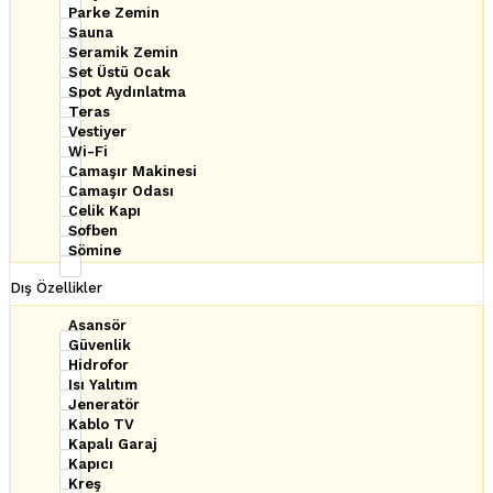
Parke Zemin
Sauna
Seramik Zemin
Set Üstü Ocak
Spot Aydınlatma
Teras
Vestiyer
Wi-Fi
Çamaşır Makinesi
Çamaşır Odası
Çelik Kapı
Şofben
Şömine
Dış Özellikler
Asansör
Güvenlik
Hidrofor
Isı Yalıtım
Jeneratör
Kablo TV
Kapalı Garaj
Kapıcı
Kreş