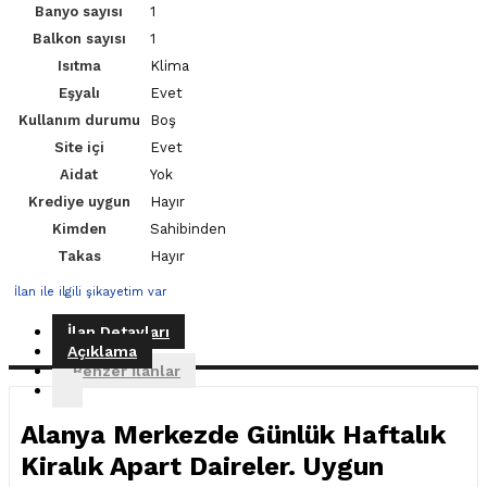
Banyo sayısı
1
Balkon sayısı
1
Isıtma
Klima
Eşyalı
Evet
Kullanım durumu
Boş
Site içi
Evet
Aidat
Yok
Krediye uygun
Hayır
Kimden
Sahibinden
Takas
Hayır
İlan ile ilgili şikayetim var
İlan Detayları
Açıklama
Benzer İlanlar
Alanya Merkezde Günlük Haftalık
Kiralık Apart Daireler. Uygun