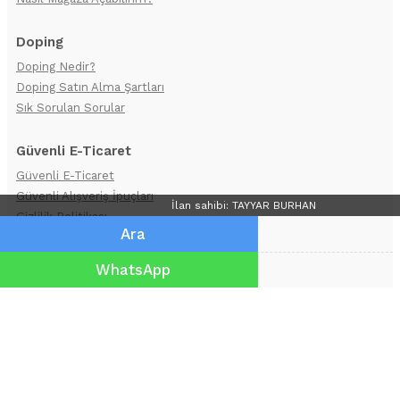
Doping
Doping Nedir?
Doping Satın Alma Şartları
Sık Sorulan Sorular
Güvenli E-Ticaret
Güvenli E-Ticaret
Güvenli Alışveriş İpuçları
İlan sahibi: TAYYAR BURHAN
Gizlilik Politikası
Ara
WhatsApp
BİZE ULAŞIN
(536) 845 4741
info@alanyabazaar.com
Whatsapp Destek: (536) 845 4741
AlanyaBazaar.com'da
yer alan bütün
ilanlar, doğru ve gerçekliği ilanların yayınlanması ve yasal yükümlülükler
ilanı oluşturan ilan sahibine aittir. İlanlardaki eksik, kusur, yanlış veya