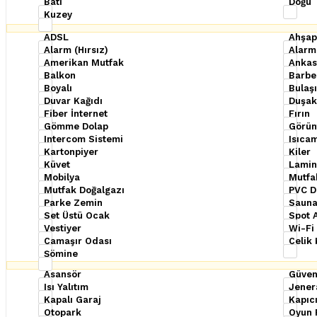
Batı
Doğu
Kuzey
ADSL
Ahşap
Alarm (Hırsız)
Alarm
Amerikan Mutfak
Ankast
Balkon
Barbe
Boyalı
Bulaş
Duvar Kağıdı
Duşak
Fiber İnternet
Fırın
Gömme Dolap
Görün
Intercom Sistemi
Isıca
Kartonpiyer
Kiler
Küvet
Lamin
Mobilya
Mutfa
Mutfak Doğalgazı
PVC D
Parke Zemin
Saun
Set Üstü Ocak
Spot 
Vestiyer
Wi-Fi
Çamaşır Odası
Çelik 
Şömine
Asansör
Güven
Isı Yalıtım
Jener
Kapalı Garaj
Kapıc
Otopark
Oyun 