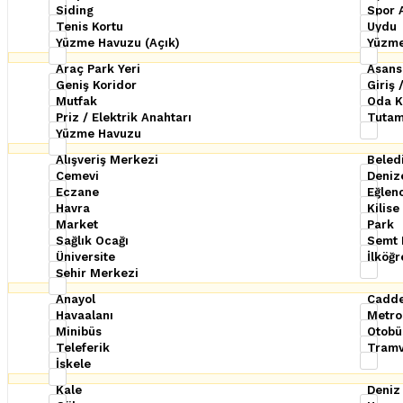
Siding
Spor 
Tenis Kortu
Uydu
Yüzme Havuzu (Açık)
Yüzme
Araç Park Yeri
Asans
Geniş Koridor
Giriş
Mutfak
Oda K
Priz / Elektrik Anahtarı
Tutam
Yüzme Havuzu
Alışveriş Merkezi
Beled
Cemevi
Denize
Eczane
Eğlen
Havra
Kilise
Market
Park
Sağlık Ocağı
Semt 
Üniversite
İlköğr
Şehir Merkezi
Anayol
Cadd
Havaalanı
Metro
Minibüs
Otobü
Teleferik
Tram
İskele
Kale
Deniz