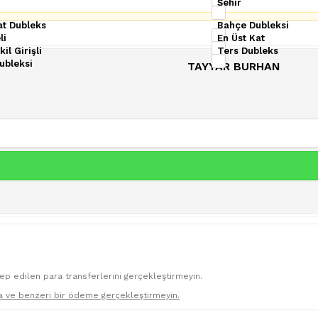
Şehir
at Dubleks
Bahçe Dubleksi
li
En Üst Kat
il Girişli
Ters Dubleks
ubleksi
TAYYAR BURHAN
lep edilen para transferlerini gerçekleştirmeyin.
a ve benzeri bir ödeme gerçekleştirmeyin.