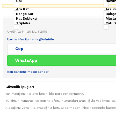
Göl
Havuz
Ara Kat
Ara K
Bahçe Katı
Bahçe
Kat Dubleksi
Müstak
Tripleks
Çatı D
Üyelik tarihi: 20 Mart 2018
Üyenin tüm ilanlarını görüntüle
Cep
WhatsApp
İlan sahibine mesaj gönder
Güvenlik İpuçları
Tanımadığınız kişilere kesinlikle para göndermeyin.
TC kimlik numarası ve cep telefonu numaraları aracılığıyla yapılması ta
Alacağınız veya kiralayacağınız konutu görmeden,
hiçbir sebeple kapor