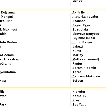
Güney
 Doğrama
Akıllı Ev
 (Yangın)
Alaturka Tuvalet
re Fırın
Asansör
kü
Beyaz Eşya
ık Makinesi
Buzdolabı
abin
Ebeveyn Banyosu
Giyinme Odası
tülü Diafon
Hilton Banyo
m
Jakuzi
Klima
at Zemin
Marley
k (Ankastre)
Mutfak (Laminat)
oğrama
Panjur
a
Seramik Zemin
Aydınlatma
Teras
Çamaşır Makinesi
Kapı
Şofben
lik
Hidrofor
atör
Kablo TV
ı
Kreş
Parkı
Ses Yalıtımı