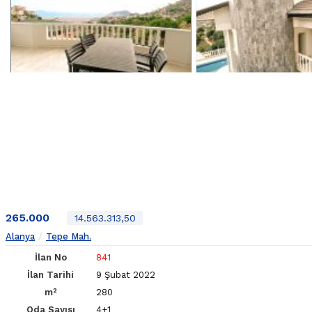
265.000
14.563.313,50
Alanya
Tepe Mah.
İlan No
841
İlan Tarihi
9 Şubat 2022
m²
280
Oda Sayısı
4+1