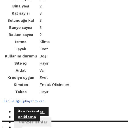
Bina yaşı
2
Kat sayısı
3
Bulunduğu kat
3
Banyo sayısı
3
Balkon sayısı
2
Isıtma
Klima
Eşyalı
Evet
Kullanım durumu
Boş
Site içi
Hayır
Aidat
Var
Krediye uygun
Evet
Kimden
Emlak Ofisinden
Takas
Hayır
İlan ile ilgili şikayetim var
İlan Detayları
Açıklama
Benzer İlanlar