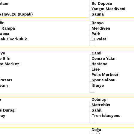
Alanı
Su Deposu
Yangın Merdiveni
 Havuzu (Kapalı)
Sauna
ör
Banyo
 / Rampa
Merdiven
apısı
Park
ak / Korkuluk
Tuvalet
iye
Cami
 Sıfır
Denize Yakın
ce Merkezi
Hastane
Lise
Polis Merkezi
Pazarı
Spor Salonu
etim
İtfaiye
e
Dolmuş
Metrobüs
s Durağı
Sahil
vay
Tren İstasyonu
Doğa