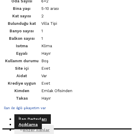
Oda Sayısı
6+2
Bina yaşı
5-10 arası
Kat sayısı
2
Bulunduğu kat
Villa Tipi
Banyo sayısı
1
Balkon sayısı
1
Isıtma
Klima
Eşyalı
Hayır
Kullanım durumu
Boş
Site içi
Evet
Aidat
Var
Krediye uygun
Evet
Kimden
Emlak Ofisinden
Takas
Hayır
İlan ile ilgili şikayetim var
İlan Detayları
Açıklama
Benzer İlanlar