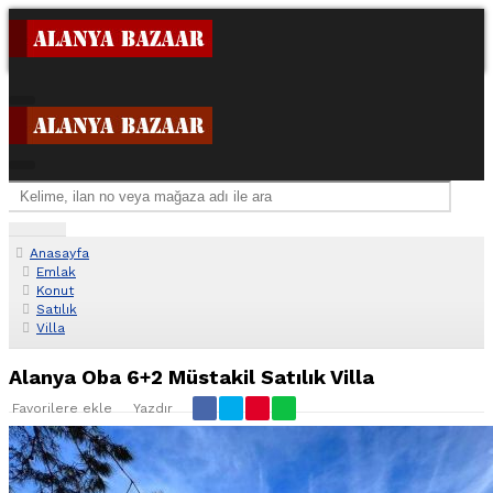
Anasayfa
Emlak
Konut
Satılık
Villa
Alanya Oba 6+2 Müstakil Satılık Villa
Favorilere ekle
Yazdır