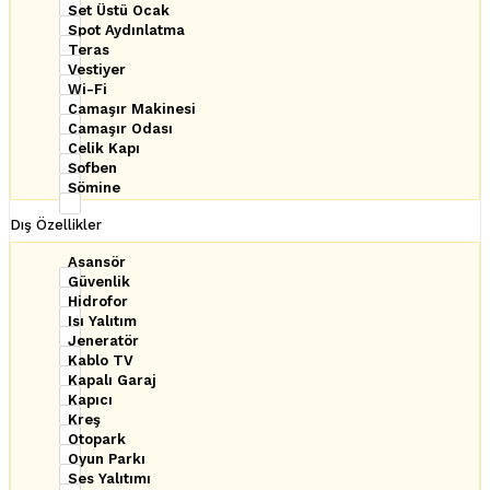
Set Üstü Ocak
Spot Aydınlatma
Teras
Vestiyer
Wi-Fi
Çamaşır Makinesi
Çamaşır Odası
Çelik Kapı
Şofben
Şömine
Dış Özellikler
Asansör
Güvenlik
Hidrofor
Isı Yalıtım
Jeneratör
Kablo TV
Kapalı Garaj
Kapıcı
Kreş
Otopark
Oyun Parkı
Ses Yalıtımı