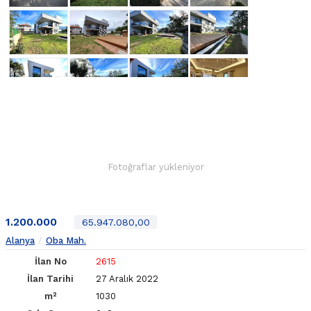
Fotoğraflar yükleniyor
1.200.000
65.947.080,00
Alanya
Oba Mah.
İlan No
2615
İlan Tarihi
27 Aralık 2022
m²
1030