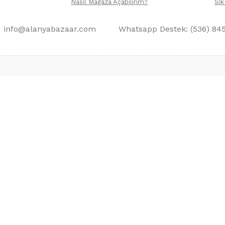
Nasıl Mağaza Açabilirim?
Sık
info@alanyabazaar.com
Whatsapp Destek: (536) 84