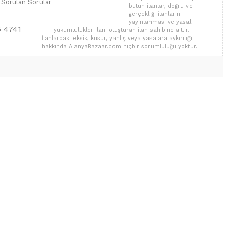
 Sorulan Sorular
bütün ilanlar, doğru ve
gerçekliği ilanların
yayınlanması ve yasal
5 4741
yükümlülükler ilanı oluşturan ilan sahibine aittir.
İlanlardaki eksik, kusur, yanlış veya yasalara aykırılığı
hakkında AlanyaBazaar.com hiçbir sorumluluğu yoktur.