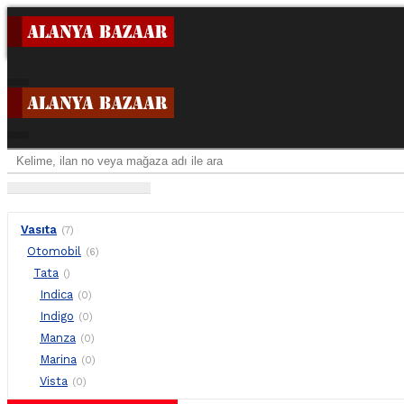
Vasıta
(7)
Otomobil
(6)
Tata
()
Indica
(0)
Indigo
(0)
Manza
(0)
Marina
(0)
Vista
(0)