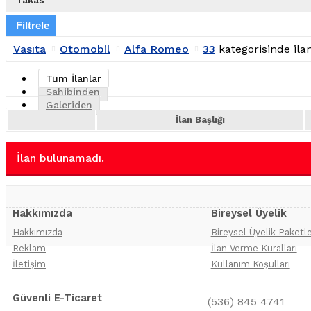
Takas
Filtrele
Vasıta
Otomobil
Alfa Romeo
33
kategorisinde il
Tüm İlanlar
Sahibinden
Galeriden
İlan Başlığı
İlan bulunamadı.
Hakkımızda
Bireysel Üyelik
Hakkımızda
Bireysel Üyelik Paketle
Reklam
İlan Verme Kuralları
İletişim
Kullanım Koşulları
Güvenli E-Ticaret
(536) 845 4741