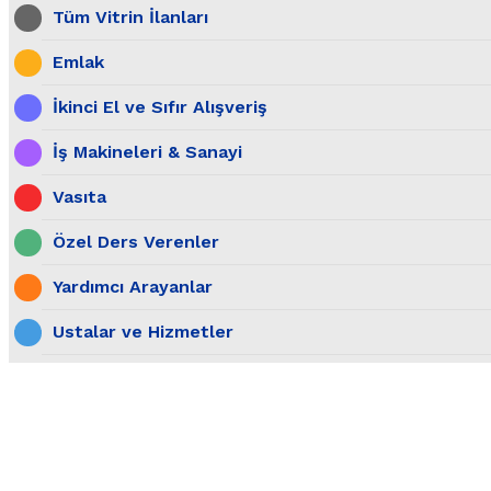
Tüm Vitrin İlanları
Emlak
İkinci El ve Sıfır Alışveriş
İş Makineleri & Sanayi
Vasıta
Özel Ders Verenler
Yardımcı Arayanlar
Ustalar ve Hizmetler
İş İlanları
Hayvanlar Alemi
Yedek Parça, Aksesuar & Tuning