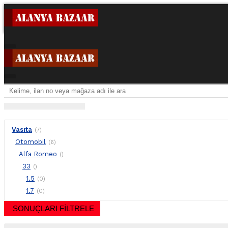
Vasıta
(7)
Otomobil
(6)
Alfa Romeo
()
33
()
1.5
(0)
1.7
(0)
SONUÇLARI FİLTRELE