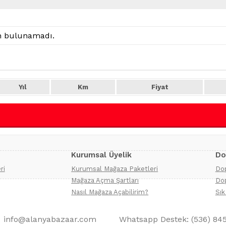
an bulunamadı.
Yıl
Km
Fiyat
Kurumsal Üyelik
Do
ri
Kurumsal Mağaza Paketleri
Dop
Mağaza Açma Şartları
Dop
Nasıl Mağaza Açabilirim?
Sık
info@alanyabazaar.com
Whatsapp Destek: (536) 84